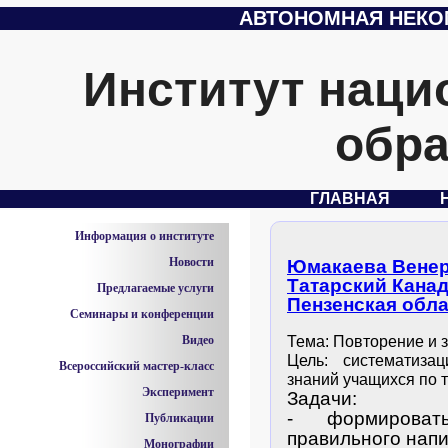
АВТОНОМНАЯ НЕКО
Институт наци
обра
ГЛАВНАЯ
Информация о институте
Новости
Юмакаева Венер
Татарский Канад
Предлагаемые услуги
Пензенская обл
Семинары и конференции
Видео
Тема: Повторение и 
Цель: систематиза
Всероссийский мастер-класс
знаний учащихся по т
Эксперимент
Задачи:
- формирова
Публикации
правильного напи
Монографии