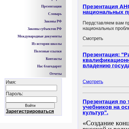
Презентация АН
Презентации
национальных п
Словарь
Законы РФ
Пердставляем вам п
национальных пробле
Законы субъектов РФ
Международные документы
Смотреть
Из истории школы
Полезные ссылки
Презентация: "Р
Контакты
квалификационн
владению госуд
Нас благодарят
Отчеты
Смотреть
Имя:
Пароль:
Презентация по 
учебников на ос
Зарегистрироваться
культур".
«Создание кон