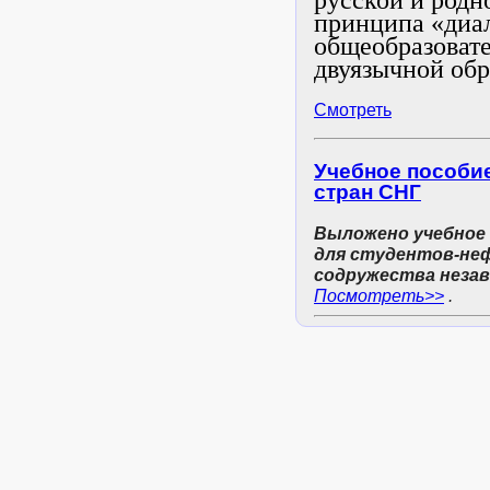
русской и родн
принципа «диал
общеобразоват
двуязычной обр
Смотреть
Учебное пособие
стран СНГ
Выложено учебное 
для студентов-не
содружества неза
Посмотреть>>
.