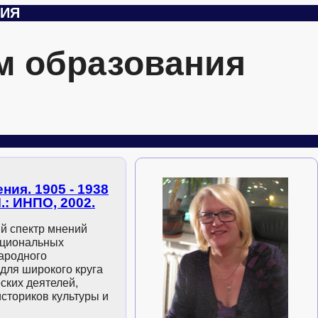
ЦИЯ
м образования
ия. 1905 - 1938
М.: ИНПО, 2002.
й спектр мнений
ациональных
ародного
для широкого круга
ских деятелей,
историков культуры и