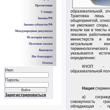
Презентации
образовательной, эт
Словарь
Трактовка лишь 
Законы РФ
общепринятой, относ
Законы субъектов РФ
не умолкают споры.
вошли как в тексты 
Международные документы
лексикон работнико
Из истории школы
министерств и в
актуальным конк
Полезные ссылки
терминологического 
Контакты
указывается ист
Нас благодарят
определение:
Отчеты
КНОП
- Кон
Имя:
образовательной по
Пароль:
Нация
(термин
Зарегистрироваться
а) согражда
совокупность гр
обладающая - пр