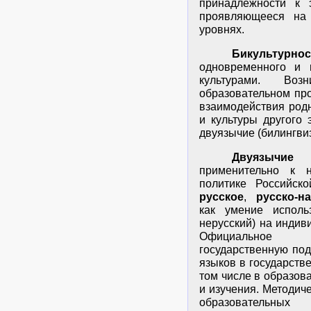
принадлежности к э
проявляющееся на 
уровнях.
Бикультурнос
одновременного и 
культурами. Воз
образовательном про
взаимодействия родн
и культуры другого 
двуязычие (билингвиз
Двуязычие
(
применительно к н
политике Российск
русское
,
русско-н
как умение исполь
нерусский) на индив
Официальное д
государственную по
языков в государств
том числе в образов
и изучения. Методич
образовательных