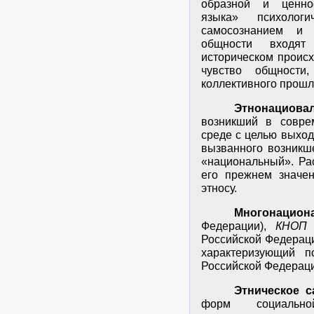
образной и ценно
языка» психологи
самосознанием и 
общности входят
историческом происх
чувство общности
коллективного прошл
Этнонациова
возникший в совре
среде с целью выход
вызванного возникш
«национальный». Ра
его прежнем значени
этносу.
Многонацио
Федерации),
КНОП
-
Российской Федераци
характеризующий п
Российской Федерац
Этническое 
форм социально