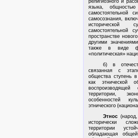
религиозного и расо
языка, общность
самостоятельной с
самосознания, вклю
исторической 
самостоятельной су
пространстве новог
другими значениями
также в виде фо
«политическая» наци
б) в отечес
связанная с этап
общества ступень в
как этнической о
воспроизводящей
территории, эко
особенностей куль
этнического (национа
Этнос
(народ,
исторически сло
территории устой
обладающая общей