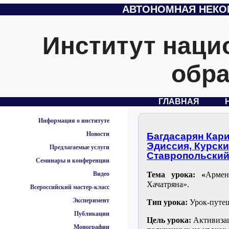
АВТОНОМНАЯ НЕКО
Институт наци
обра
ГЛАВНАЯ
Информация о институте
Новости
Багдасарян Кари
Эдиссия, Курск
Предлагаемые услуги
Ставропольский
Семинары и конференции
Видео
Тема урока: «
Армен
Хачатряна».
Всероссийский мастер-класс
Эксперимент
Тип урока:
Урок-путеш
Публикации
Цель урока:
Активиза
Монографии