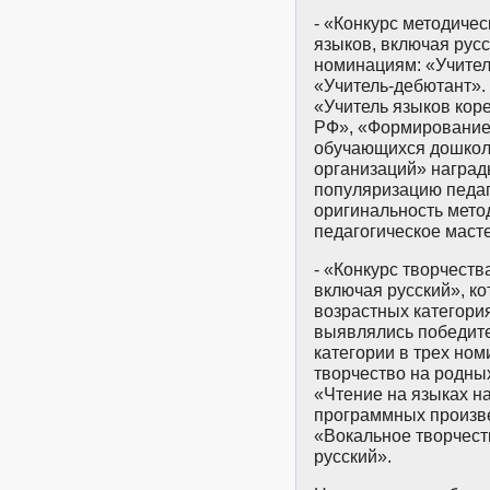
- «Конкурс методичес
языков, включая русс
номинациям: «Учител
«Учитель-дебютант».
«Учитель языков ко
РФ», «Формирование 
обучающихся дошкол
организаций» наград
популяризацию педаг
оригинальность мето
педагогическое маст
- «Конкурс творчеств
включая русский», ко
возрастных категориях:
выявлялись победите
категории в трех но
творчество на родных
«Чтение на языках н
программных произв
«Вокальное творчест
русский».