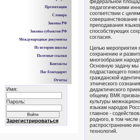
федеральной площад
Презентации
педагогическими ин
соответствии с целя
Словарь
совершенствование 
Законы РФ
преподавания языков
способствующих сох
Законы субъектов РФ
согласия.
Международные документы
Из истории школы
Целью мероприятия 
сохранению и развит
Полезные ссылки
многообразия народо
Контакты
Основную задачу мы
подрастающего поко
Нас благодарят
гражданской идентич
Отчеты
этнического сознани
Имя:
дидактического прием
общему. ВМК призва
культуры межнациона
Пароль:
языкам народов Росси
главное - содейство
родного, в том числе 
Зарегистрироваться
распространению ин
технологий.