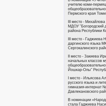
учителю коми-пермяц
общеобразовательно
Пермского края Том
III место - Михайлов
МДОУ "Богородский д
района Республики К
III место - Гаджиева
даргинского языка 
Сергокалинского рай
II место - Закиева И
начальных классов м
общеобразовательно
Йошкар-Олы" Респуб
I место - Ильясова А
русского языка и ли
гимназия-интернат №
Давлекановского рай
В номинации «Народ
стала Гаджиева Наси