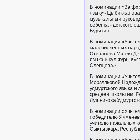
В номинации «За фо
языку» Цыбикжапова
музыкальный руковод
ребенка - детского с
Бурятия.
В номинации «Учител
малочисленных наро
Степанова Мария Ден
языка и культуры Кус
Слепцова».
В номинации «Учител
Мерзляковой Надежд
удмуртского языка и
средней школы им. Г
Лушникова Удмуртско
В номинации «Учител
победителю Ячменев
учителю начальных к
Сыктывкара Республ
В номинации «Учител