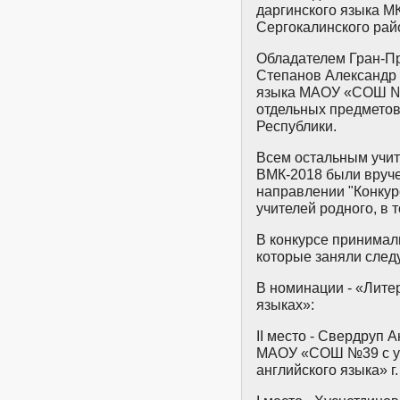
даргинского языка 
Сергокалинского рай
Обладателем Гран-П
Степанов Александр 
языка МАОУ «СОШ №4
отдельных предметов
Республики.
Всем остальным учит
ВМК-2018 были вруч
направлении "Конкур
учителей родного, в т
В конкурсе принимал
которые заняли след
В номинации - «Лите
языках»:
II место - Свердруп 
МАОУ «СОШ №39 с у
английского языка» г