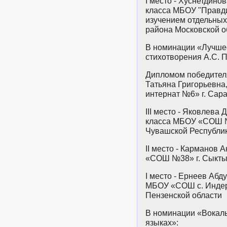
I место - Хуснетдино
класса МБОУ "Правд
изучением отдельных
района Московской о
В номинации «Лучше
стихотворения А.С. 
Дипломом победител
Татьяна Григорьевна
интернат №6» г. Сар
III место - Яковлева
класса МБОУ «СОШ №
Чувашской Республик
II место - Карманов
«СОШ №38» г. Сыкты
I место - Ернеев Абд
МБОУ «СОШ с. Индер
Пензенской области
В номинации «Вокаль
языках»: