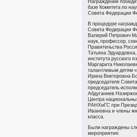
Награждение победи
базе Комитета по нау
Совета Федерации Ф
В процедуре награжд
Совета Федерации Ф
Валерий Петрович Ма
наук, профессор, со
Правительства Росс
Татьяна Эдуардовна,
института русского я
Маргарита Николаев
талантливым детям 
Ирина Викторовна Бо
председателя Совета
председатель исполк
Абдуганиев Назиржо
Центра национальны
РАНХиГС при Презид
Ивановна и члены жю
класса.
Были награждены сл
мероприятия: